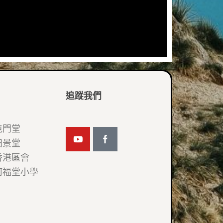
追蹤我們
屯門堂
田景堂
香港區會
何福堂小學