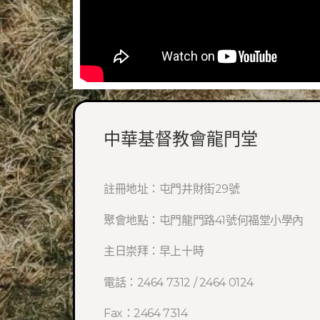
中華基督教會龍門堂
註冊地址：屯門井財街29號
聚會地點：屯門龍門路41號何福堂小學內
主日崇拜：早上十時
電話：2464 7312 / 2464 0124
Fax：2464 7314