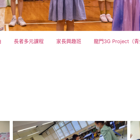
曲
長者多元課程
家長興趣班
龍門3G Project（