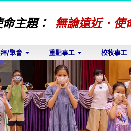
使命主題：
無論遠近．使
拜/聚會
重點事工
校牧事工