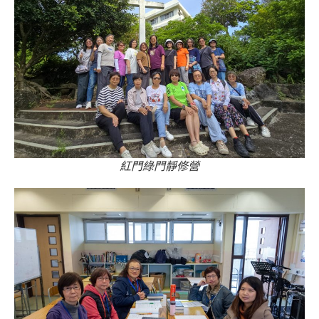
紅門綠門靜修營