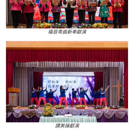
福音粵曲新奉獻演
讚美操獻演