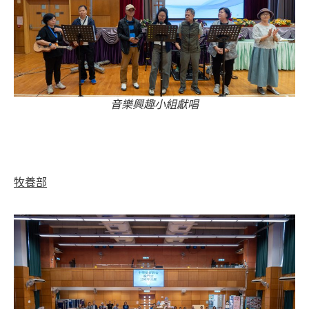
音樂興趣小組獻唱
牧養部