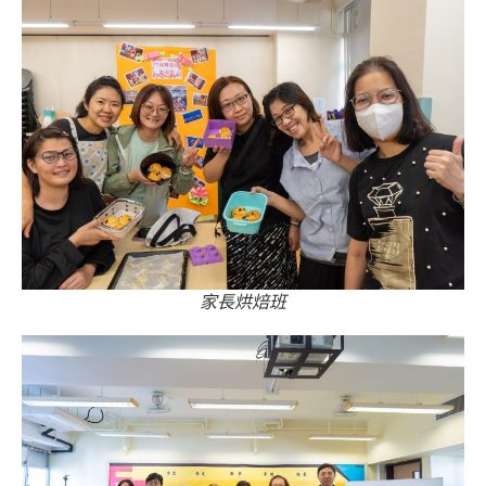
家長烘焙班