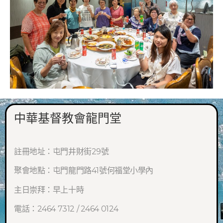
中華基督教會龍門堂
註冊地址：屯門井財街29號
聚會地點：屯門龍門路41號何福堂小學內
主日崇拜：早上十時
電話：2464 7312 / 2464 0124