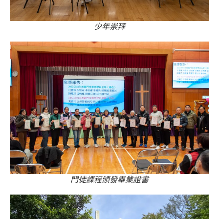
少年崇拜
門徒課程頒發畢業證書