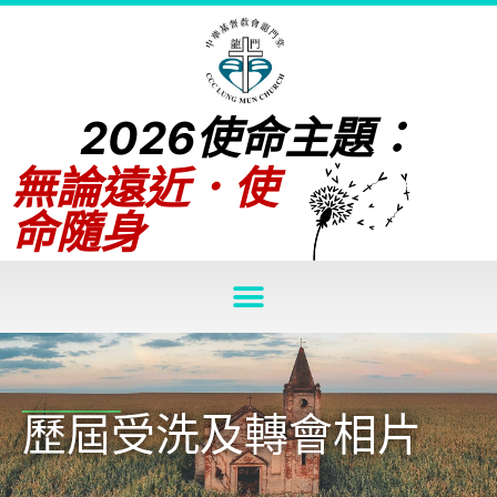
2026使命主題：
無論遠近．使
命隨身
歷屆受洗及轉會相片